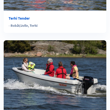
Terhi Tender
-
Robåt/Jolle
,
Terhi