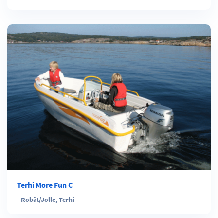
Terhi More Fun C
-
Robåt/Jolle
,
Terhi