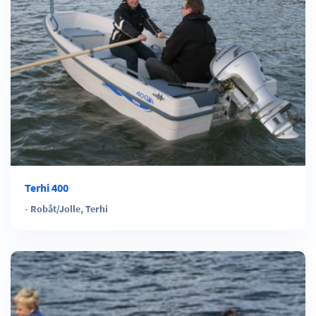
Terhi 400
-
Robåt/Jolle
,
Terhi