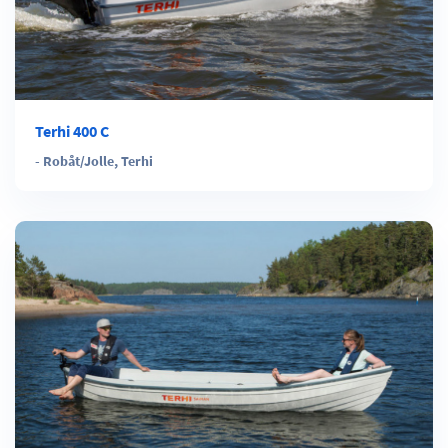
Terhi 400 C
-
Robåt/Jolle
,
Terhi