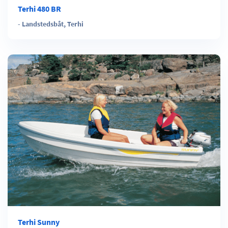
Terhi 480 BR
-
Landstedsbåt
,
Terhi
Terhi Sunny