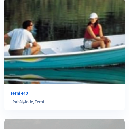
Terhi 440
-
Robåt/Jolle
,
Terhi