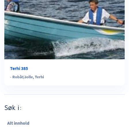
Terhi 385
-
Robåt/Jolle
,
Terhi
Søk i:
Alt innhold