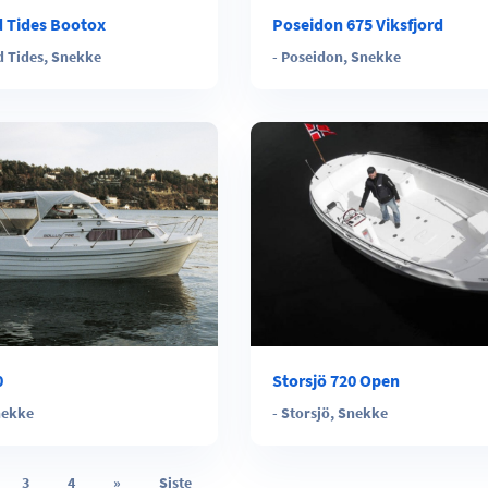
d Tides Bootox
Poseidon 675 Viksfjord
d Tides
,
Snekke
-
Poseidon
,
Snekke
0
Storsjö 720 Open
nekke
-
Storsjö
,
Snekke
3
4
»
Siste