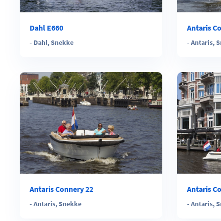
Dahl E660
Antaris C
-
Dahl
,
Snekke
-
Antaris
,
S
Antaris Connery 22
Antaris C
-
Antaris
,
Snekke
-
Antaris
,
S