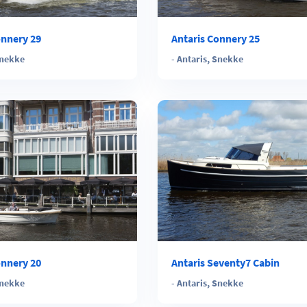
onnery 29
Antaris Connery 25
nekke
-
Antaris
,
Snekke
onnery 20
Antaris Seventy7 Cabin
nekke
-
Antaris
,
Snekke