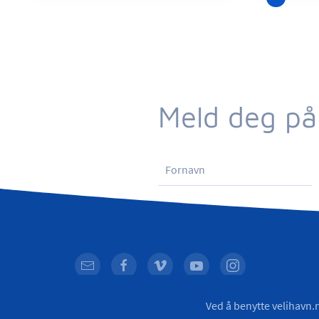
Meld deg på
© VELiHAVN
2026
Ved å benytte velihavn.n