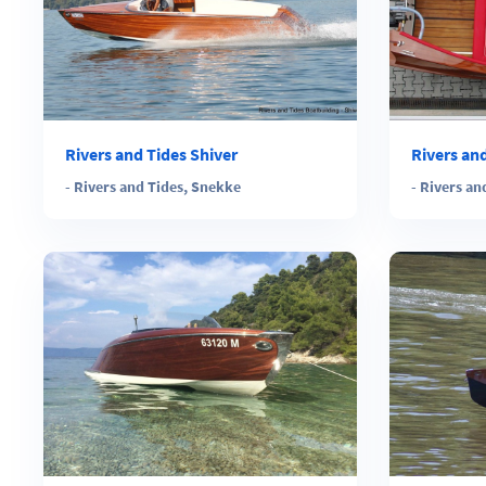
Rivers and Tides Shiver
Rivers an
-
Rivers and Tides
,
Snekke
-
Rivers an