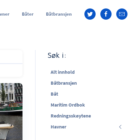
vner
Båter
Båtbransjen
Søk i:
Alt innhold
Båtbransjen
Båt
Maritim Ordbok
Redningsskøytene
Havner