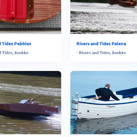
d Tides Pebbles
Rivers and Tides Palena
d Tides
,
Snekke
-
Rivers and Tides
,
Snekke