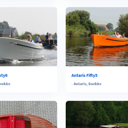
xty6
Antaris Fifty5
nekke
-
Antaris
,
Snekke