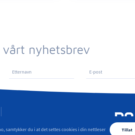
 vårt nyhetsbrev
o, samtykker du i at det settes cookies i din nettleser
Tillat