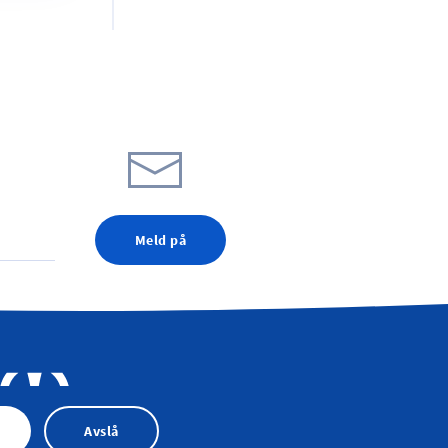
Meld på
Avslå