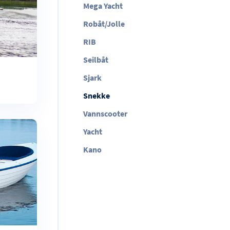
Mega Yacht
Robåt/Jolle
RIB
Seilbåt
Sjark
Snekke
Vannscooter
Yacht
Kano