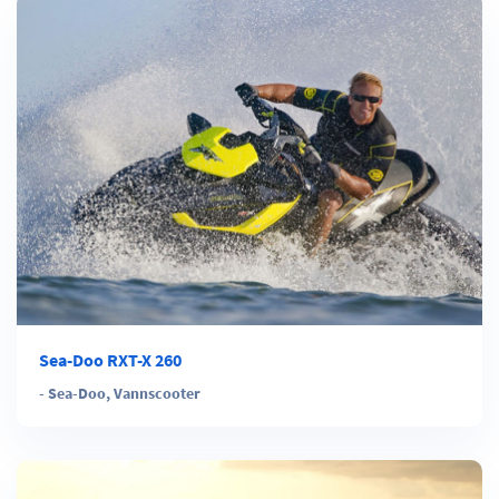
Sea-Doo RXT-X 260
-
Sea-Doo
,
Vannscooter