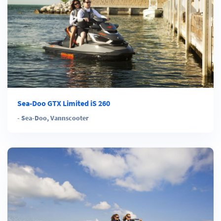
Sea-Doo GTX Limited iS 260
-
Sea-Doo
,
Vannscooter