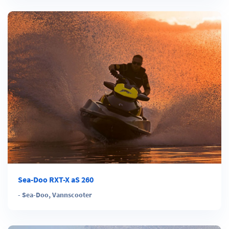
Sea-Doo RXT-X aS 260
-
Sea-Doo
,
Vannscooter