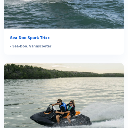
Sea-Doo Spark Trixx
-
Sea-Doo
,
Vannscooter