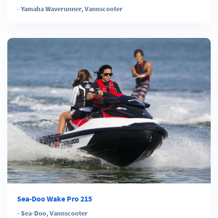
-
Yamaha Waverunner
,
Vannscooter
Sea-Doo Wake Pro 215
-
Sea-Doo
,
Vannscooter