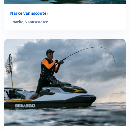
Narke vannscooter
-
Narke
,
Vannscooter