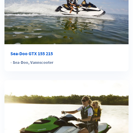
Sea-Doo GTX 155 215
-
Sea-Doo
,
Vannscooter