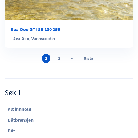
Sea-Doo GTI SE 130 155
-
Sea-Doo
,
Vannscooter
1
2
»
Siste
Søk i:
Alt innhold
Båtbransjen
Båt