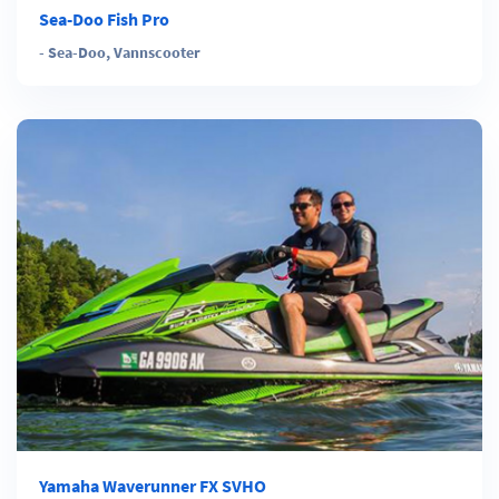
Sea-Doo Fish Pro
-
Sea-Doo
,
Vannscooter
Yamaha Waverunner FX SVHO