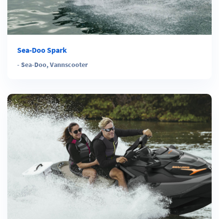
Sea-Doo Spark
-
Sea-Doo
,
Vannscooter