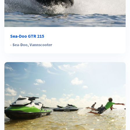
Sea-Doo GTR 215
-
Sea-Doo
,
Vannscooter