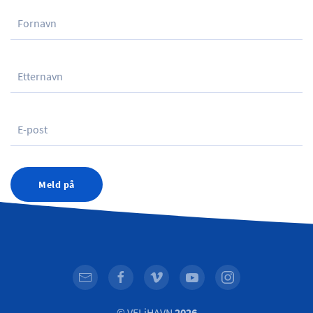
Meld på
© VELiHAVN
2026