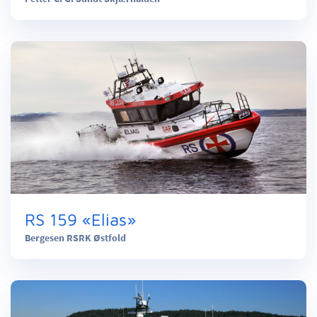
RS 159 «Elias»
Bergesen RSRK Østfold