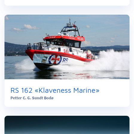
RS 162 «Klaveness Marine»
Petter C. G. Sundt Bodø