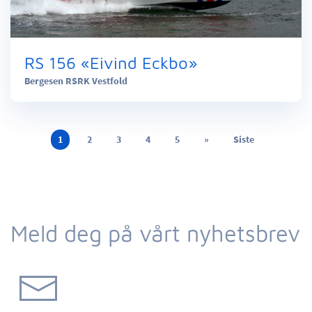
RS 156 «Eivind Eckbo»
Bergesen RSRK Vestfold
1
2
3
4
5
»
Siste
Meld deg på vårt nyhetsbrev