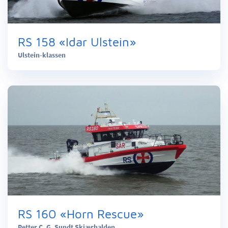
RS 158 «Idar Ulstein»
Ulstein-klassen
RS 160 «Horn Rescue»
Petter C. G. Sundt Skjærhalden