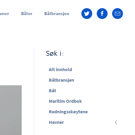
vner
Båter
Båtbransjen
Søk i:
Alt innhold
Båtbransjen
Båt
Maritim Ordbok
Redningsskøytene
Havner