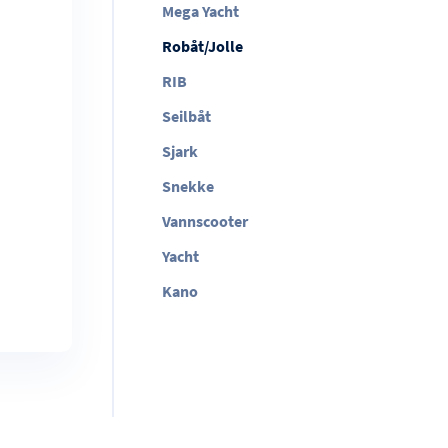
Mega Yacht
Robåt/Jolle
RIB
Seilbåt
Sjark
Snekke
Vannscooter
Yacht
Kano