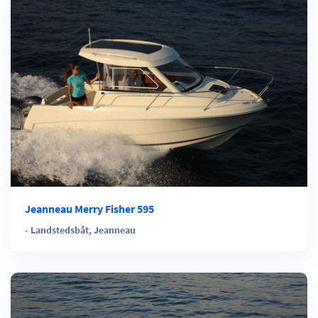
Jeanneau Merry Fisher 595
-
Landstedsbåt
,
Jeanneau