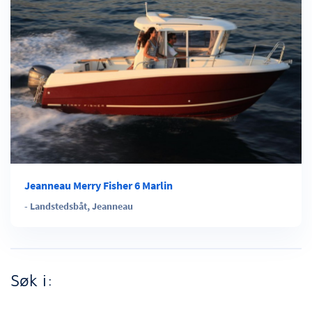
Jeanneau Merry Fisher 6 Marlin
-
Landstedsbåt
,
Jeanneau
Søk i: