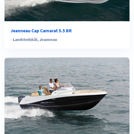
Jeanneau Cap Camarat 5.5 BR
-
Landstedsbåt
,
Jeanneau