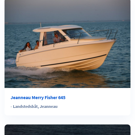
Jeanneau Merry Fisher 645
-
Landstedsbåt
,
Jeanneau