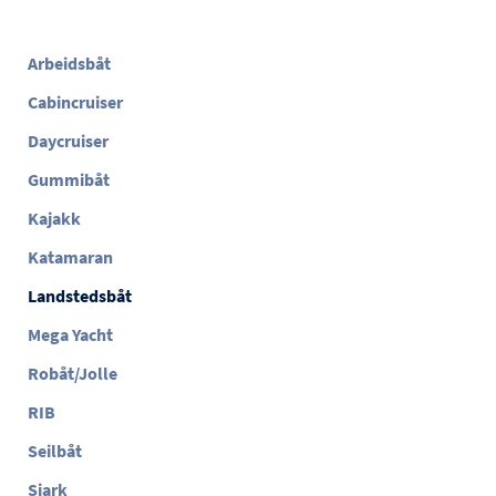
Arbeidsbåt
Cabincruiser
Daycruiser
Gummibåt
Kajakk
Katamaran
Landstedsbåt
Mega Yacht
Robåt/Jolle
RIB
Seilbåt
Sjark