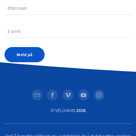
Meld på
© VELiHAVN
2026
Ved å benytte velihavn.no, samtykker du i at det settes cookies