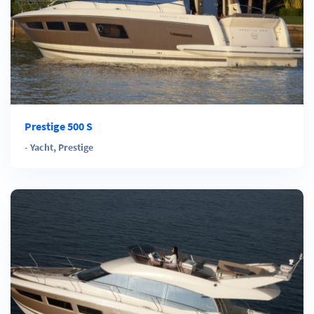
Prestige 500 S
-
Yacht
,
Prestige