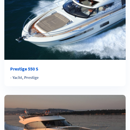
Prestige 550 S
-
Yacht
,
Prestige