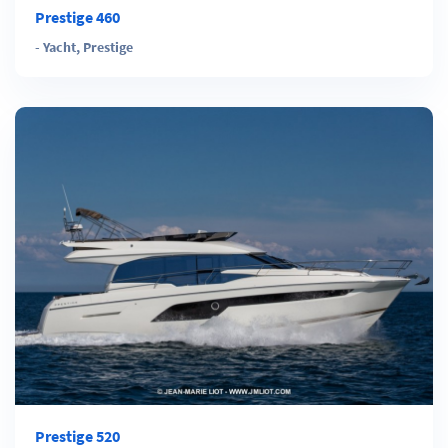
Prestige 460
-
Yacht
,
Prestige
Prestige 520