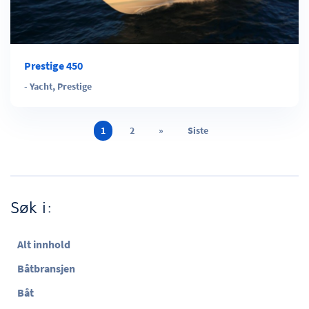
Prestige 450
-
Yacht
,
Prestige
1
2
»
Siste
Søk i:
Alt innhold
Båtbransjen
Båt