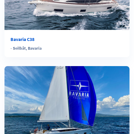
Bavaria C38
-
Seilbåt
,
Bavaria