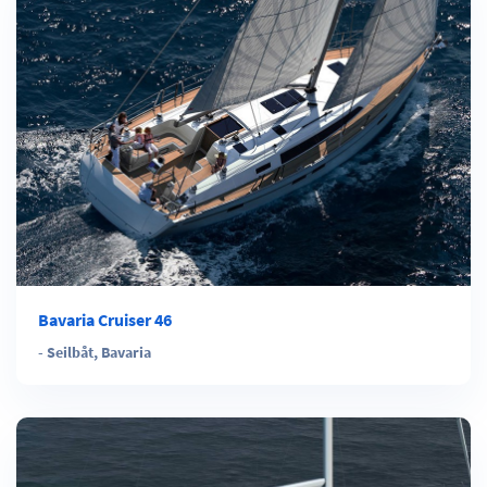
Bavaria Cruiser 46
-
Seilbåt
,
Bavaria