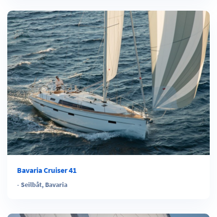
Bavaria Cruiser 41
-
Seilbåt
,
Bavaria