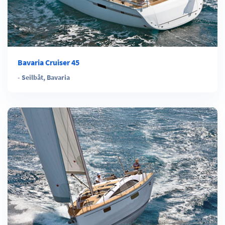
Bavaria Cruiser 45
-
Seilbåt
,
Bavaria