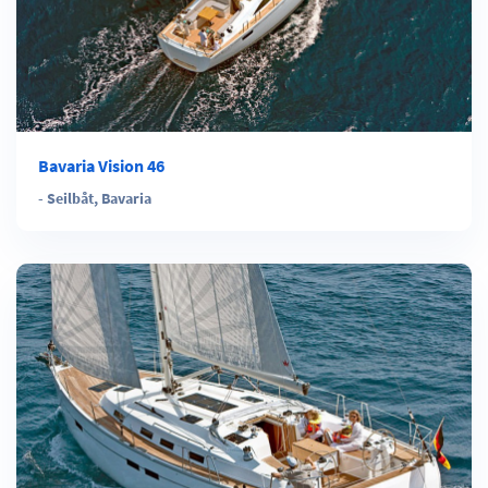
Bavaria Vision 46
-
Seilbåt
,
Bavaria