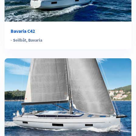
Bavaria C42
-
Seilbåt
,
Bavaria