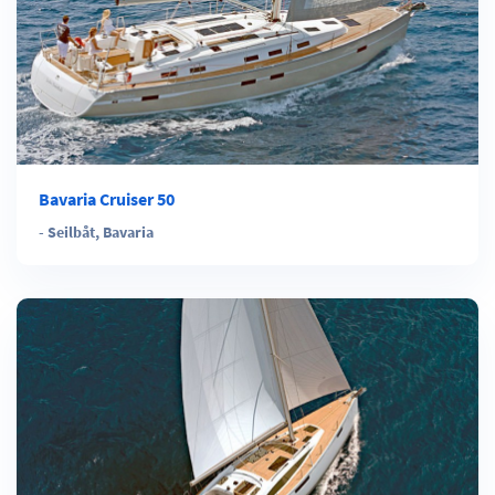
Bavaria Cruiser 50
-
Seilbåt
,
Bavaria