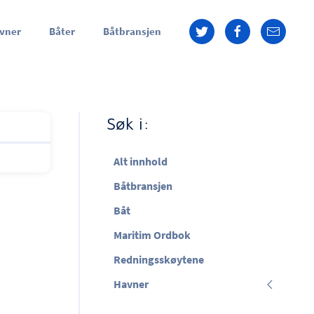
vner
Båter
Båtbransjen
Søk i:
Alt innhold
Båtbransjen
Båt
Maritim Ordbok
Redningsskøytene
Havner