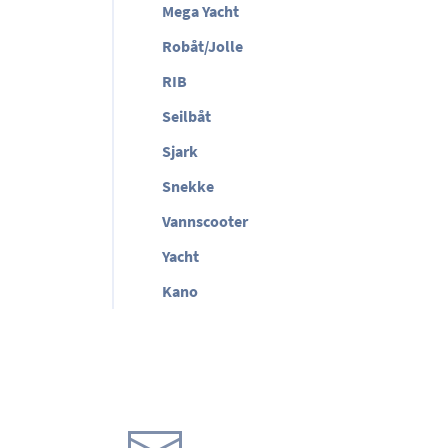
Mega Yacht
Robåt/Jolle
RIB
Seilbåt
Sjark
Snekke
Vannscooter
Yacht
Kano