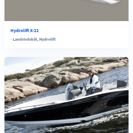
Hydrolift X-22
-
Landstedsbåt
,
Hydrolift