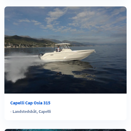
Capelli Cap Osia 315
-
Landstedsbåt
,
Capelli