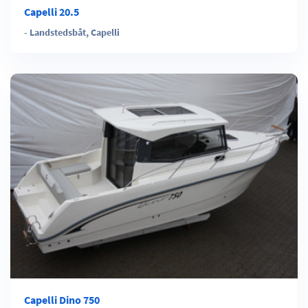
Capelli 20.5
-
Landstedsbåt
,
Capelli
Capelli Dino 750