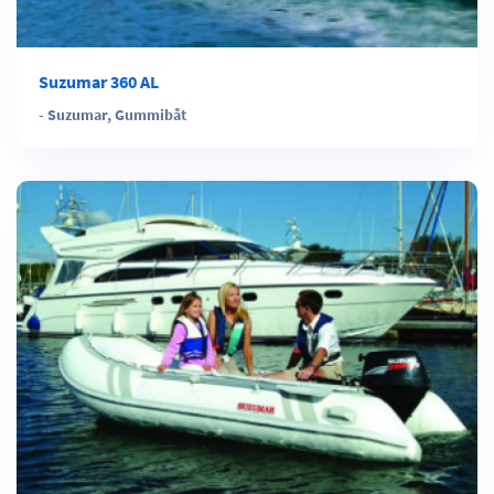
Suzumar 360 AL
-
Suzumar
,
Gummibåt