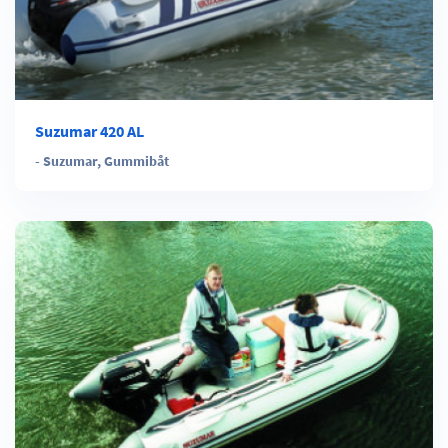
Suzumar 420 AL
-
Suzumar
,
Gummibåt