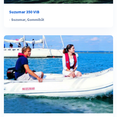
Suzumar 350 VIB
-
Suzumar
,
Gummibåt