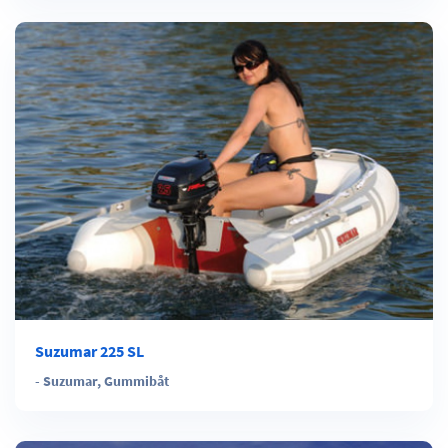
Suzumar 225 SL
-
Suzumar
,
Gummibåt