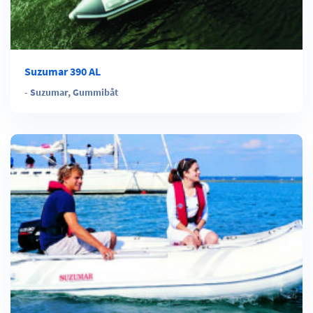
Suzumar 390 AL
-
Suzumar
,
Gummibåt