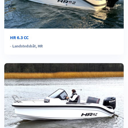
HR 6.3 CC
-
Landstedsbåt
,
HR