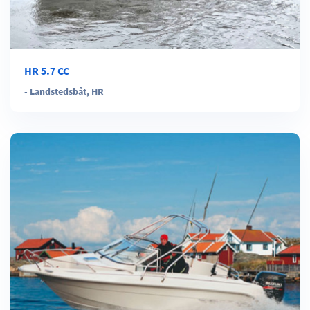
HR 5.7 CC
-
Landstedsbåt
,
HR