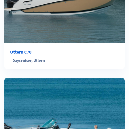
Uttern C70
-
Daycruiser
,
Uttern