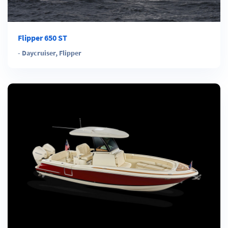
Flipper 650 ST
-
Daycruiser
,
Flipper