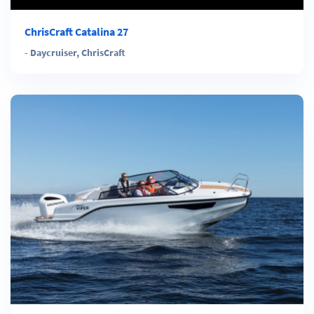
ChrisCraft Catalina 27
-
Daycruiser
,
ChrisCraft