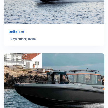
Delta T26
-
Daycruiser
,
Delta