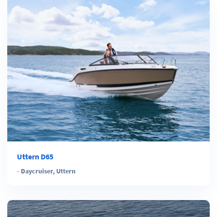
Uttern D65
-
Daycruiser
,
Uttern