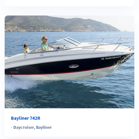
Bayliner 742R
-
Daycruiser
,
Bayliner