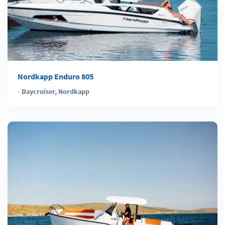
Nordkapp Enduro 805
-
Daycruiser
,
Nordkapp