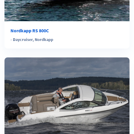
Nordkapp RS 800C
-
Daycruiser
,
Nordkapp