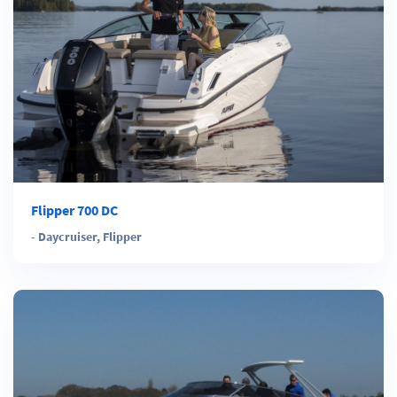
Flipper 700 DC
-
Daycruiser
,
Flipper