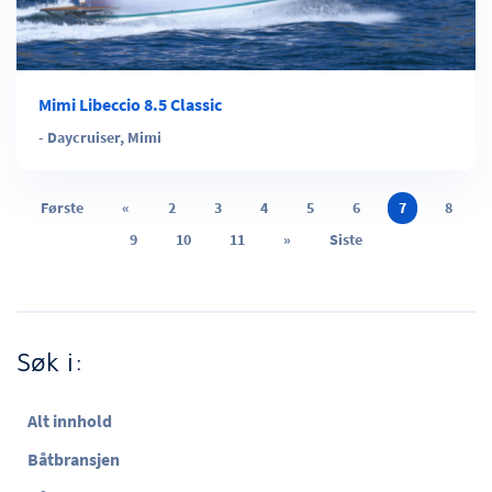
Mimi Libeccio 8.5 Classic
-
Daycruiser
,
Mimi
Første
«
2
3
4
5
6
7
8
9
10
11
»
Siste
Søk i:
Alt innhold
Båtbransjen