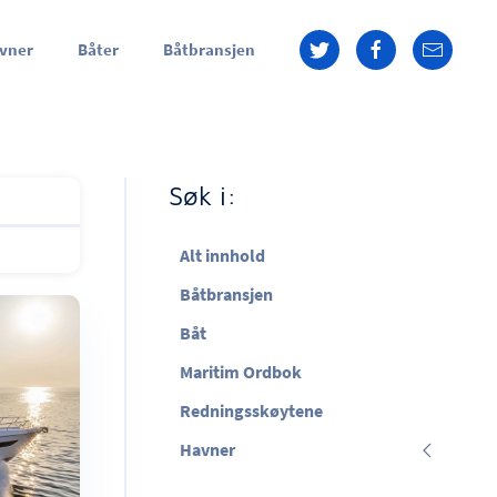
vner
Båter
Båtbransjen
Søk i:
Alt innhold
Båtbransjen
Båt
Maritim Ordbok
Redningsskøytene
Havner