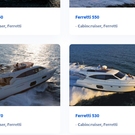
50
Ferretti 550
ser
,
Ferretti
-
Cabincruiser
,
Ferretti
70
Ferretti 530
ser
,
Ferretti
-
Cabincruiser
,
Ferretti