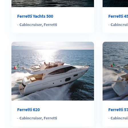
Ferretti Yachts 500
Ferretti 4
-
Cabincruiser
,
Ferretti
-
Cabincrui
Ferretti 620
Ferretti 5
-
Cabincruiser
,
Ferretti
-
Cabincrui