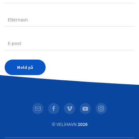
Meld på
© VELiHAVN
2026