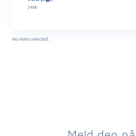
1488
No video selected.
Meld deg på