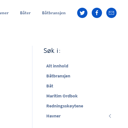
vner
Båter
Båtbransjen
Søk i:
Alt innhold
Båtbransjen
Båt
Maritim Ordbok
Redningsskøytene
Havner