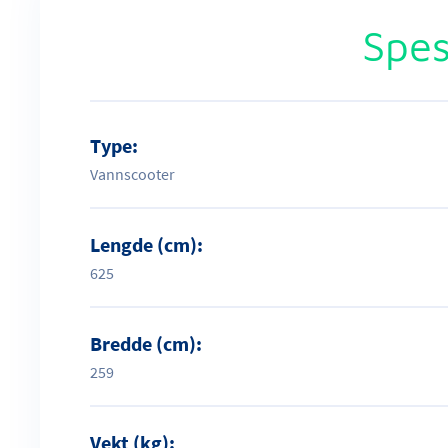
Spes
Type:
Vannscooter
Lengde (cm):
625
Bredde (cm):
259
Vekt (kg):