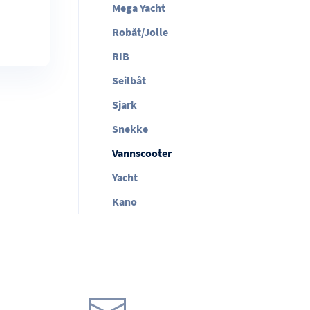
Mega Yacht
Robåt/Jolle
RIB
Seilbåt
Sjark
Snekke
Vannscooter
Yacht
Kano