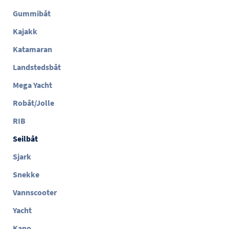
Gummibåt
Kajakk
Katamaran
Landstedsbåt
Mega Yacht
Robåt/Jolle
RIB
Seilbåt
Sjark
Snekke
Vannscooter
Yacht
Kano