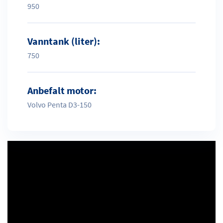
950
Vanntank (liter):
750
Anbefalt motor:
Volvo Penta D3-150