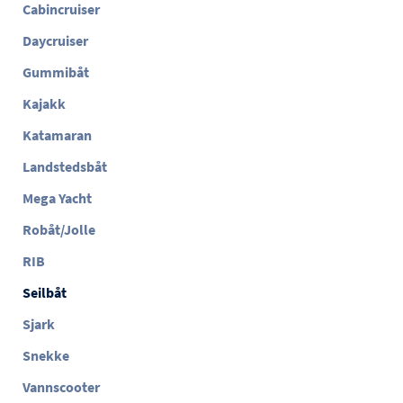
Cabincruiser
Daycruiser
Gummibåt
Kajakk
Katamaran
Landstedsbåt
Mega Yacht
Robåt/Jolle
RIB
Seilbåt
Sjark
Snekke
Vannscooter