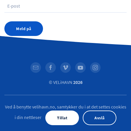
Meld på
© VELiHAVN
2026
Ved å benytte velihavn.no, samtykker du i at det settes cookies
i din nettleser
Tillat
Avslå