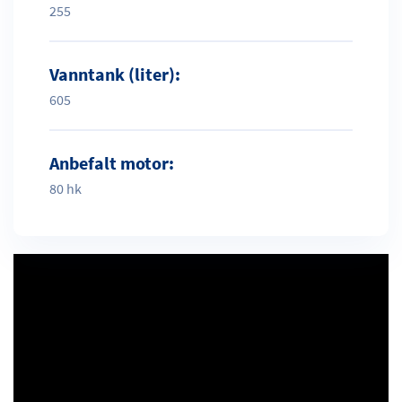
255
Vanntank (liter):
605
Anbefalt motor:
80 hk