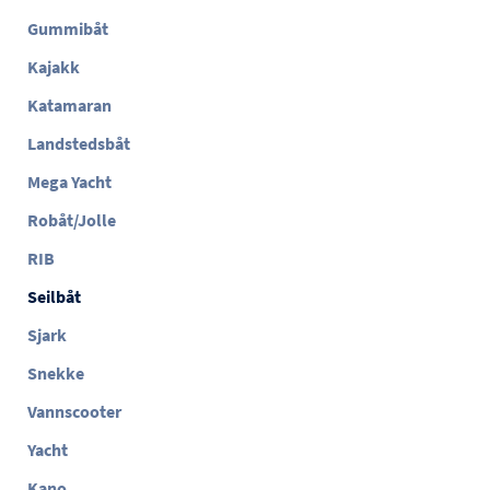
Gummibåt
Kajakk
Katamaran
Landstedsbåt
Mega Yacht
Robåt/Jolle
RIB
Seilbåt
Sjark
Snekke
Vannscooter
Yacht
Kano