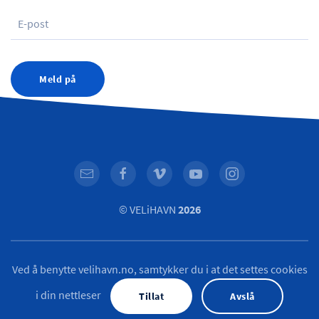
Meld på
© VELiHAVN
2026
Ved å benytte velihavn.no, samtykker du i at det settes cookies
i din nettleser
Tillat
Avslå