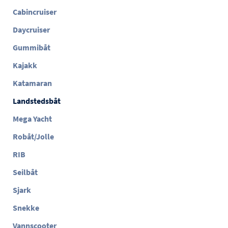
Cabincruiser
Daycruiser
Gummibåt
Kajakk
Katamaran
Landstedsbåt
Mega Yacht
Robåt/Jolle
RIB
Seilbåt
Sjark
Snekke
Vannscooter