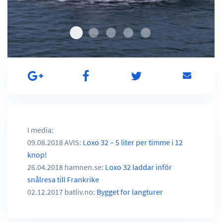
I media:
09.08.2018 AVIS:
Loxo 32 – 5 liter per timme i 12
knop!
26.04.2018 hamnen.se:
Loxo 32 laddar inför
snålresa till Frankrike
02.12.2017 batliv.no:
Bygget for langturer