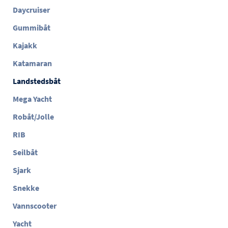
Daycruiser
Gummibåt
Kajakk
Katamaran
Landstedsbåt
Mega Yacht
Robåt/Jolle
RIB
Seilbåt
Sjark
Snekke
Vannscooter
Yacht