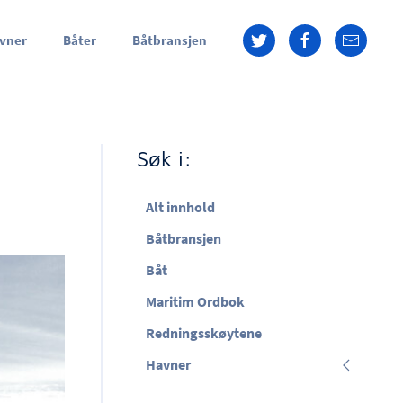
vner
Båter
Båtbransjen
Søk i:
Alt innhold
Båtbransjen
Båt
Maritim Ordbok
Redningsskøytene
Havner