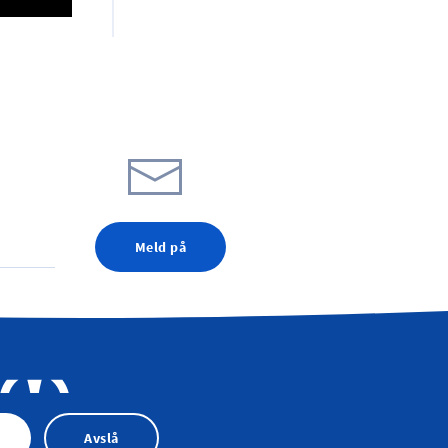
Meld på
Avslå