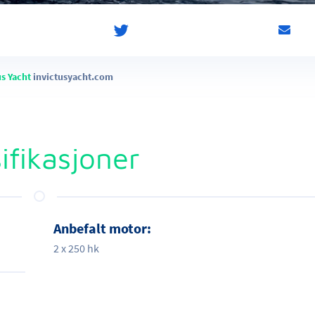
us Yacht
invictusyacht.com
ifikasjoner
Anbefalt motor:
2 x 250 hk