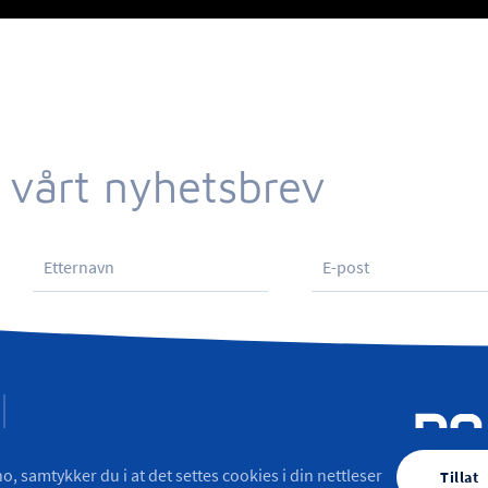
 vårt nyhetsbrev
o, samtykker du i at det settes cookies i din nettleser
Tillat