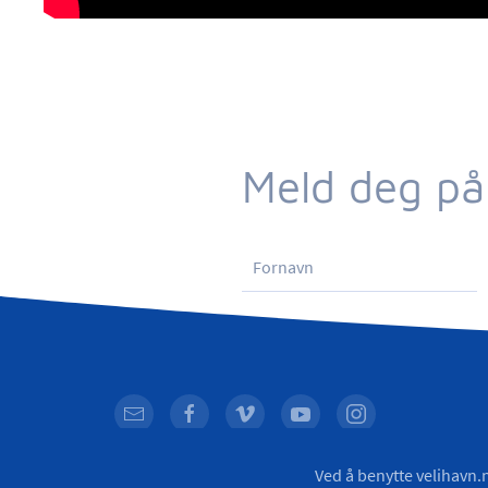
Meld deg på
© VELiHAVN
2026
Ved å benytte velihavn.n