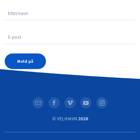
Meld på
© VELiHAVN
2026