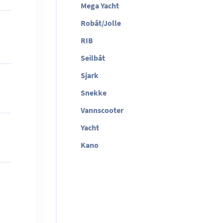
Mega Yacht
Robåt/Jolle
RIB
Seilbåt
Sjark
Snekke
Vannscooter
Yacht
Kano