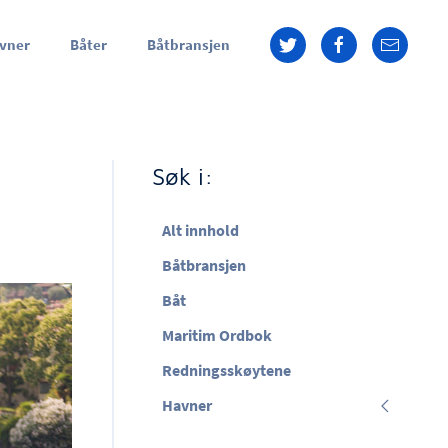
vner
Båter
Båtbransjen
Søk i:
Alt innhold
Båtbransjen
Båt
Maritim Ordbok
Redningsskøytene
Havner