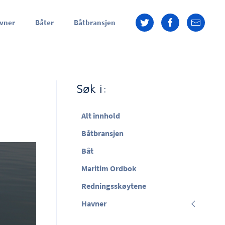
vner
Båter
Båtbransjen
Søk i:
Alt innhold
Båtbransjen
Båt
Maritim Ordbok
Redningsskøytene
Havner