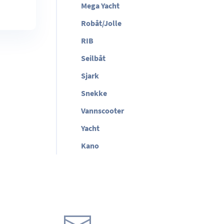
Mega Yacht
Robåt/Jolle
RIB
Seilbåt
Sjark
Snekke
Vannscooter
Yacht
Kano