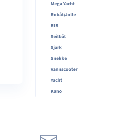
Mega Yacht
Robåt/Jolle
RIB
Seilbåt
Sjark
Snekke
Vannscooter
Yacht
Kano