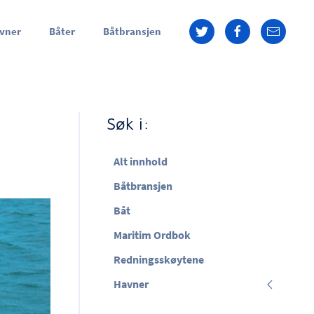
vner
Båter
Båtbransjen
Søk i:
Alt innhold
Båtbransjen
Båt
Maritim Ordbok
Redningsskøytene
Havner