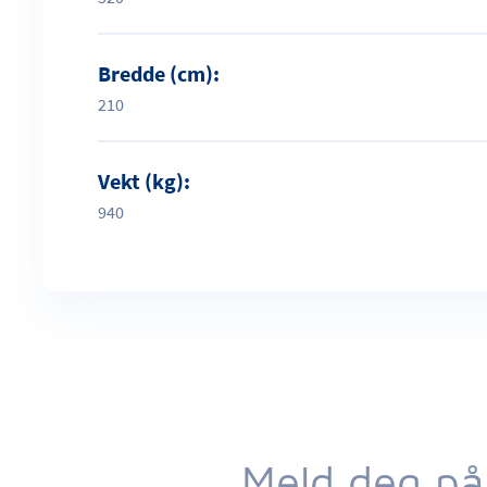
Bredde (cm):
210
Vekt (kg):
940
Meld deg på