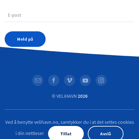
Meld på
© VELiHAVN
2026
Ved å benytte velihavn.no, samtykker du i at det settes cookies
i din nettleser
Tillat
Avslå