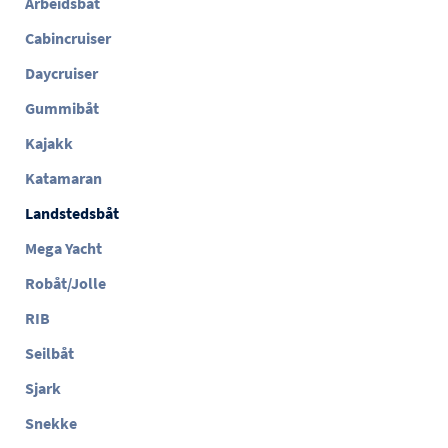
Arbeidsbåt
Cabincruiser
Daycruiser
Gummibåt
Kajakk
Katamaran
Landstedsbåt
Mega Yacht
Robåt/Jolle
RIB
Seilbåt
Sjark
Snekke