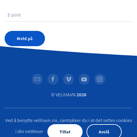
Meld på
© VELiHAVN
2026
Ved å benytte velihavn.no, samtykker du i at det settes cookies
i din nettleser
Tillat
Avslå