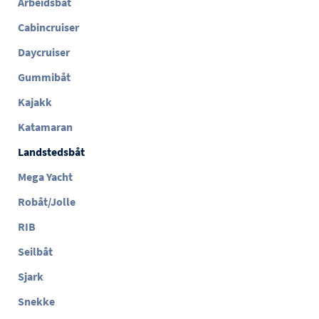
Arbeidsbåt
Cabincruiser
Daycruiser
Gummibåt
Kajakk
Katamaran
Landstedsbåt
Mega Yacht
Robåt/Jolle
RIB
Seilbåt
Sjark
Snekke