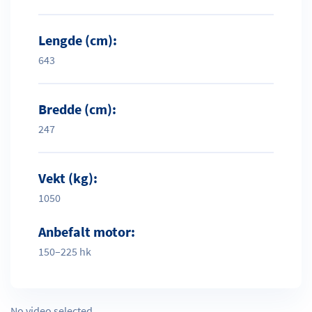
Lengde (cm):
643
Bredde (cm):
247
Vekt (kg):
1050
Anbefalt motor:
150–225 hk
No video selected.