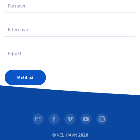
Meld på
© VELiHAVN
2026