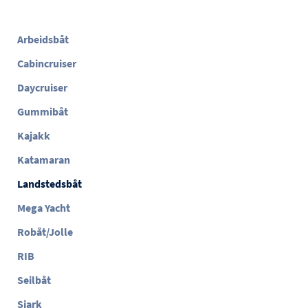
Arbeidsbåt
Cabincruiser
Daycruiser
Gummibåt
Kajakk
Katamaran
Landstedsbåt
Mega Yacht
Robåt/Jolle
RIB
Seilbåt
Sjark