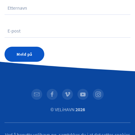
Meld på
© VELiHAVN
2026
Ved å benytte velihavn.no, samtykker du i at det settes cookies