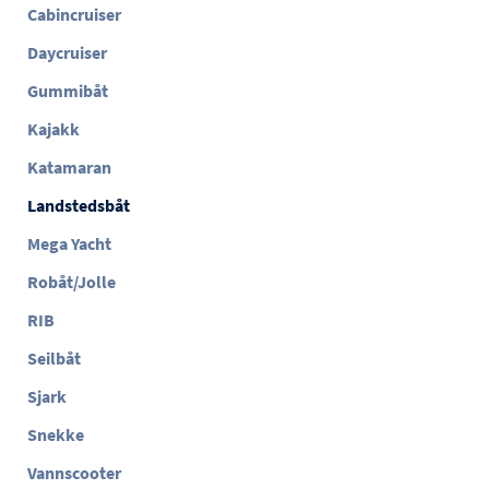
Cabincruiser
Daycruiser
Gummibåt
Kajakk
Katamaran
Landstedsbåt
Mega Yacht
Robåt/Jolle
RIB
Seilbåt
Sjark
Snekke
Vannscooter