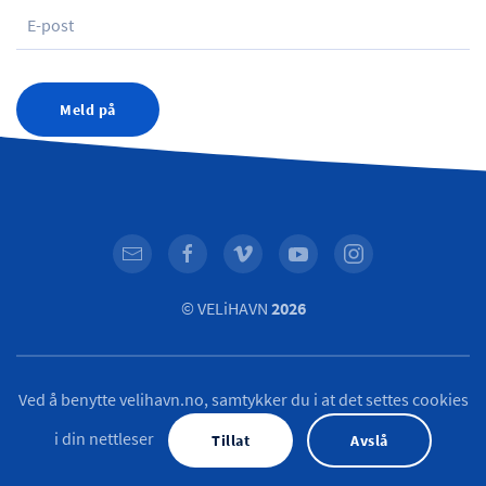
Meld på
© VELiHAVN
2026
Ved å benytte velihavn.no, samtykker du i at det settes cookies
i din nettleser
Tillat
Avslå