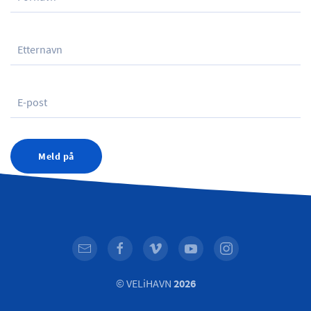
Meld på
© VELiHAVN
2026