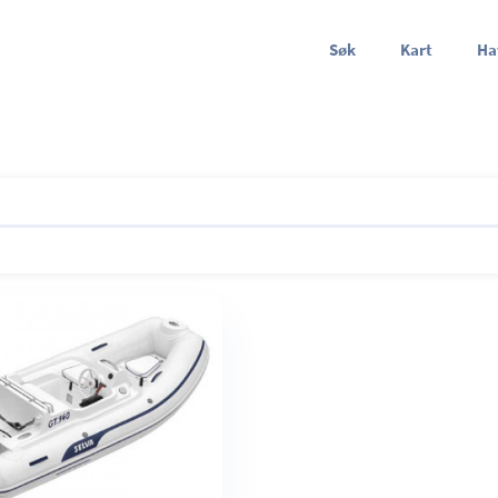
Søk
Kart
Ha