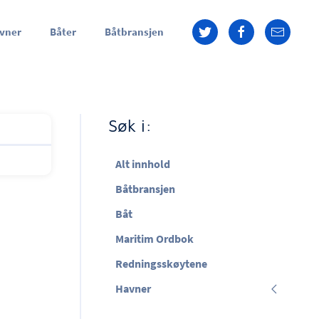
vner
Båter
Båtbransjen
Søk i:
Alt innhold
Båtbransjen
Båt
Maritim Ordbok
Redningsskøytene
Havner