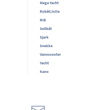
Mega Yacht
Robåt/Jolle
RIB
Seilbåt
Sjark
Snekke
Vannscooter
Yacht
Kano