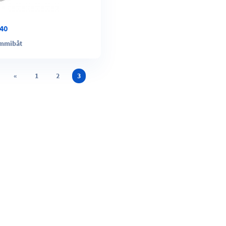
40
mmibåt
«
1
2
3