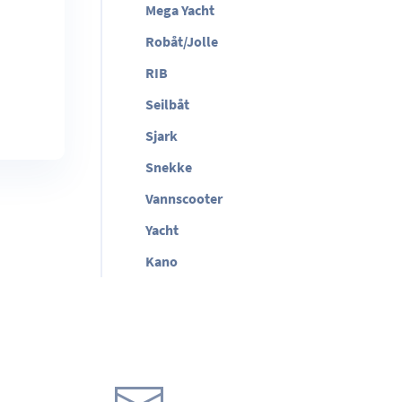
Mega Yacht
Robåt/Jolle
RIB
Seilbåt
Sjark
Snekke
Vannscooter
Yacht
Kano