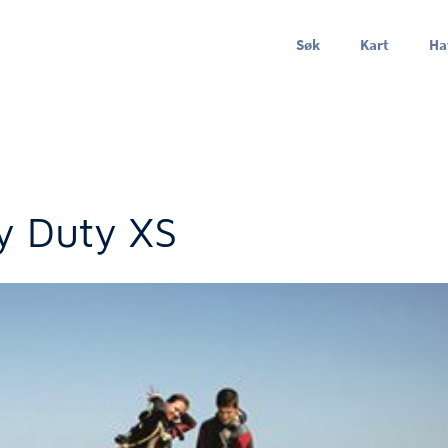
Søk
Kart
Ha
y Duty XS