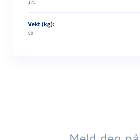
175
Vekt (kg):
98
Meld deg på