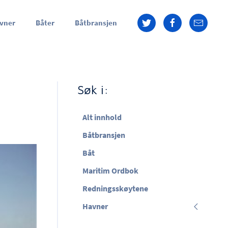
vner
Båter
Båtbransjen
Søk i:
Alt innhold
Båtbransjen
Båt
Maritim Ordbok
Redningsskøytene
Havner