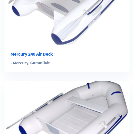
Mercury 240 Air Deck
-
Mercury
,
Gummibåt