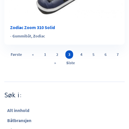
Zodiac Zoom 310 Solid
-
Gummibåt
,
Zodiac
Første
«
1
2
3
4
5
6
7
»
Siste
Søk i:
Alt innhold
Båtbransjen