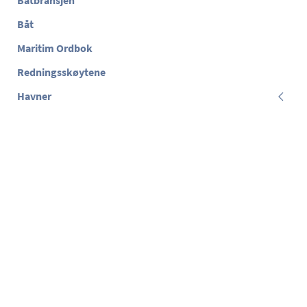
Båtbransjen
Båt
Maritim Ordbok
Redningsskøytene
Havner