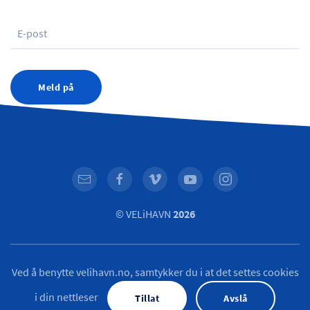
Meld på
© VELiHAVN
2026
Ved å benytte velihavn.no, samtykker du i at det settes cookies
i din nettleser
Tillat
Avslå