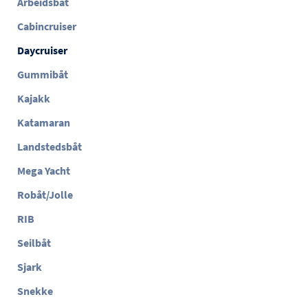
Arbeidsbåt
Cabincruiser
Daycruiser
Gummibåt
Kajakk
Katamaran
Landstedsbåt
Mega Yacht
Robåt/Jolle
RIB
Seilbåt
Sjark
Snekke