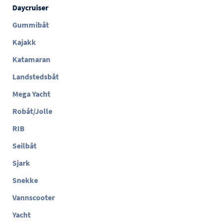
Daycruiser
Gummibåt
Kajakk
Katamaran
Landstedsbåt
Mega Yacht
Robåt/Jolle
RIB
Seilbåt
Sjark
Snekke
Vannscooter
Yacht