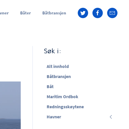
vner
Båter
Båtbransjen
Søk i:
Alt innhold
Båtbransjen
Båt
Maritim Ordbok
Redningsskøytene
Havner