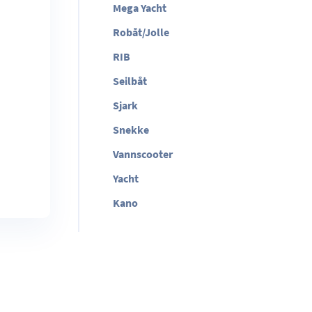
Mega Yacht
Robåt/Jolle
RIB
Seilbåt
Sjark
Snekke
Vannscooter
Yacht
Kano