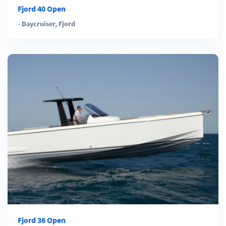
Fjord 40 Open
-
Daycruiser
,
Fjord
Fjord 36 Open