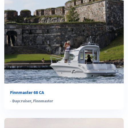
Finnmaster 68 CA
-
Daycruiser
,
Finnmaster