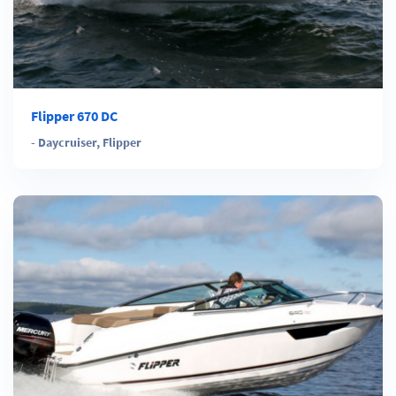
Flipper 670 DC
-
Daycruiser
,
Flipper