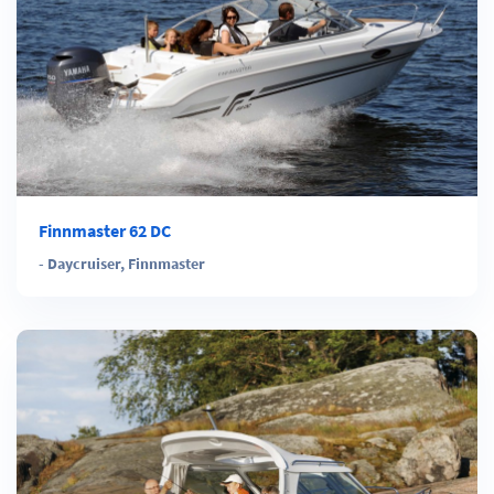
Finnmaster 62 DC
-
Daycruiser
,
Finnmaster