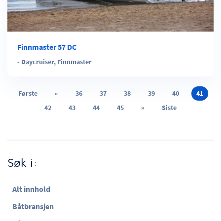
Finnmaster 57 DC
-
Daycruiser
,
Finnmaster
Første
«
36
37
38
39
40
41
42
43
44
45
»
Siste
Søk i:
Alt innhold
Båtbransjen