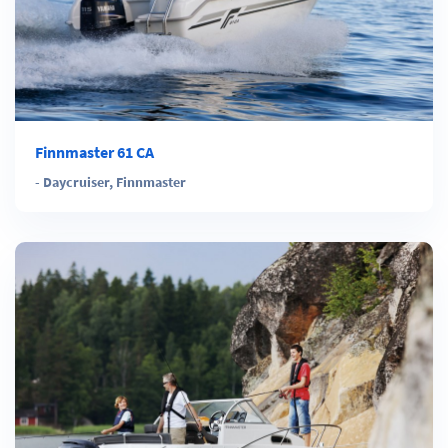
Finnmaster 61 CA
-
Daycruiser
,
Finnmaster