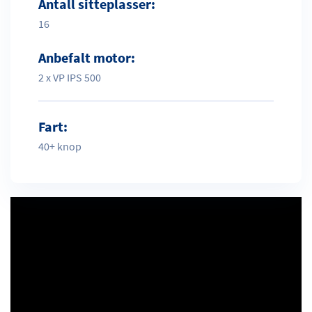
Antall sitteplasser:
16
Anbefalt motor:
2 x VP IPS 500
Fart:
40+ knop