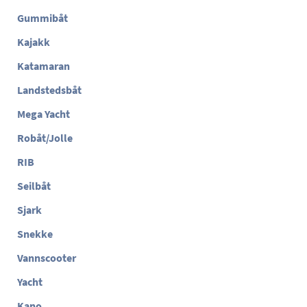
Gummibåt
Kajakk
Katamaran
Landstedsbåt
Mega Yacht
Robåt/Jolle
RIB
Seilbåt
Sjark
Snekke
Vannscooter
Yacht
Kano