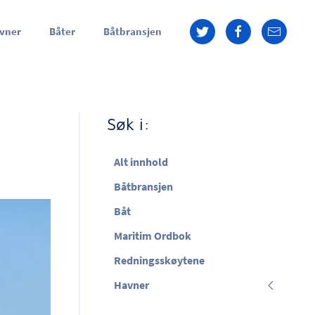
vner
Båter
Båtbransjen
Søk i:
Alt innhold
Båtbransjen
Båt
Maritim Ordbok
Redningsskøytene
Havner