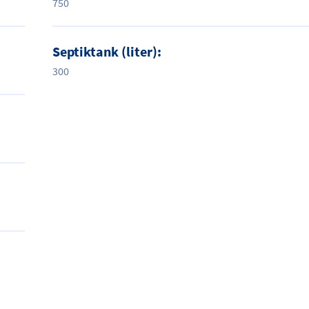
750
Septiktank (liter):
300