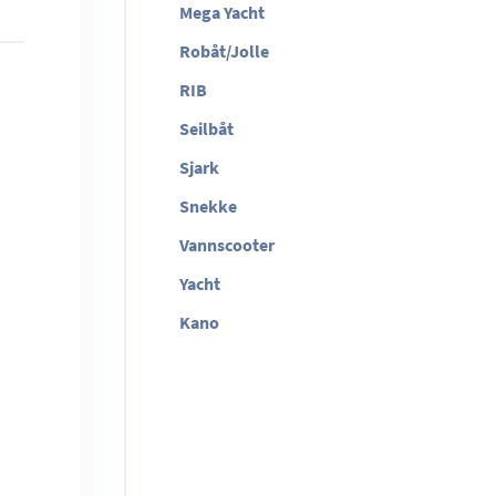
Mega Yacht
Robåt/Jolle
RIB
Seilbåt
Sjark
Snekke
Vannscooter
Yacht
Kano