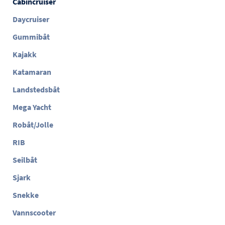
Cabincruiser
Daycruiser
Gummibåt
Kajakk
Katamaran
Landstedsbåt
Mega Yacht
Robåt/Jolle
RIB
Seilbåt
Sjark
Snekke
Vannscooter