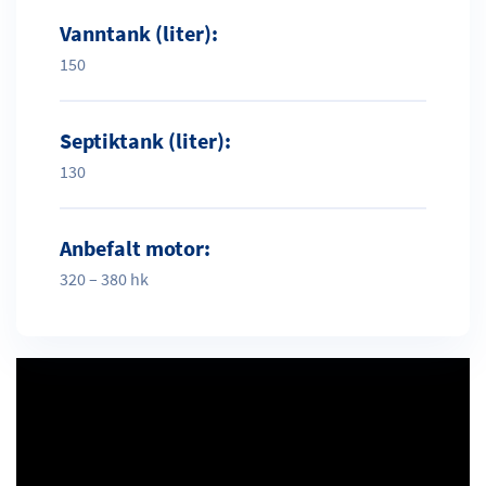
Vanntank (liter):
150
Septiktank (liter):
130
Anbefalt motor:
320 – 380 hk