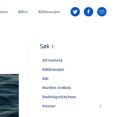
vner
Båter
Båtbransjen
Søk i:
Alt innhold
Båtbransjen
Båt
Maritim Ordbok
Redningsskøytene
Havner