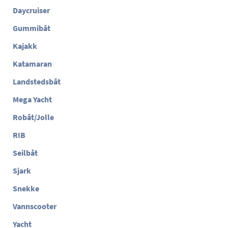
Daycruiser
Gummibåt
Kajakk
Katamaran
Landstedsbåt
Mega Yacht
Robåt/Jolle
RIB
Seilbåt
Sjark
Snekke
Vannscooter
Yacht