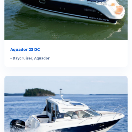
Aquador 23 DC
-
Daycruiser
,
Aquador