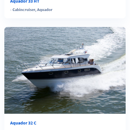
Aquador 33 HT
-
Cabincruiser
,
Aquador
Aquador 32 C