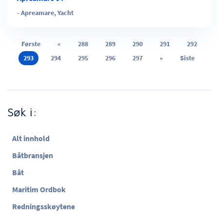
-
Apreamare
,
Yacht
Første
«
288
289
290
291
292
293
294
295
296
297
»
Siste
Søk i:
Alt innhold
Båtbransjen
Båt
Maritim Ordbok
Redningsskøytene