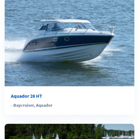
Aquador 26 HT
-
Daycruiser
,
Aquador