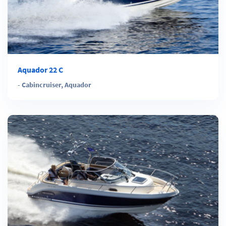
Aquador 22 C
-
Cabincruiser
,
Aquador