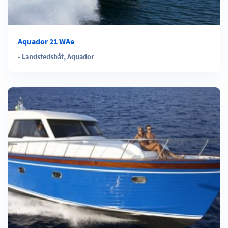
Aquador 21 WAe
-
Landstedsbåt
,
Aquador