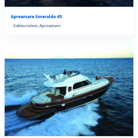
Apreamare Smeraldo 45
-
Cabincruiser
,
Apreamare