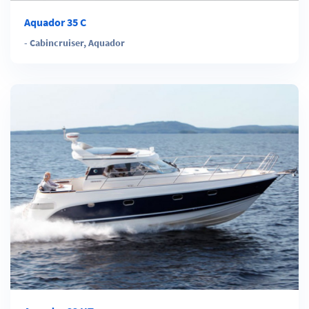
Aquador 35 C
-
Cabincruiser
,
Aquador