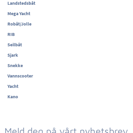
Landstedsbåt
Mega Yacht
Robåt/Jolle
RIB
Seilbåt
Sjark
Snekke
Vannscooter
Yacht
Kano
Meld deg på vårt nyhetsbrev