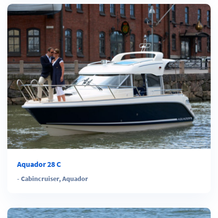
Aquador 28 C
-
Cabincruiser
,
Aquador