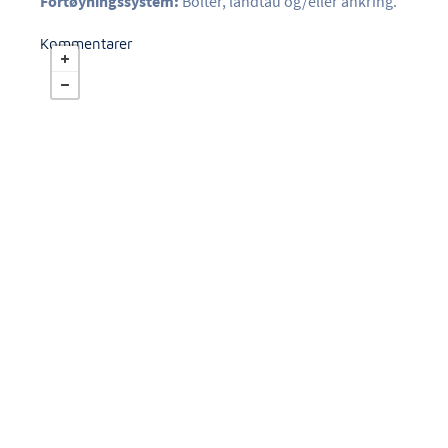
Fortøyningssystem:
Bolter, landtau og/eller ankring.
Kommentarer