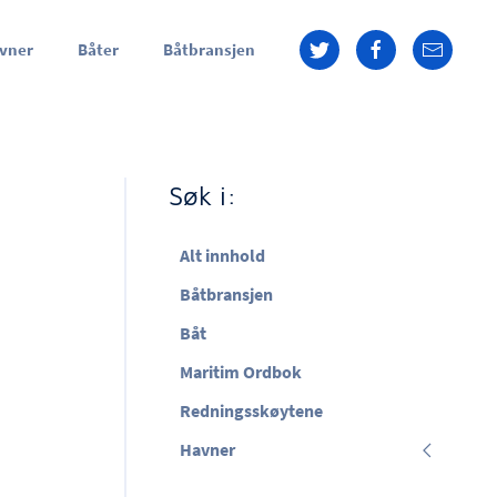
vner
Båter
Båtbransjen
Søk i:
Alt innhold
Båtbransjen
Båt
Maritim Ordbok
Redningsskøytene
Havner