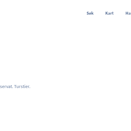
Søk
Kart
Ha
ervat. Turstier.