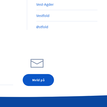
Vest-Agder
Vestfold
Østfold
Meld på